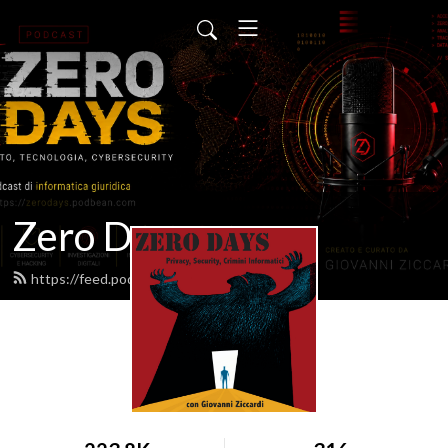
Zero Days
https://feed.podbean.com/zerodays/feed.xml