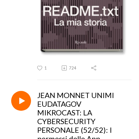
1
724
JEAN MONNET UNIMI
EUDATAGOV
MIKROCAST: LA
CYBERSECURITY
PERSONALE (52/52): I
permessi delle App.