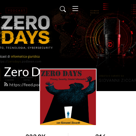
Zero Days
https://feed.podbean.com/zerodays/feed.xml