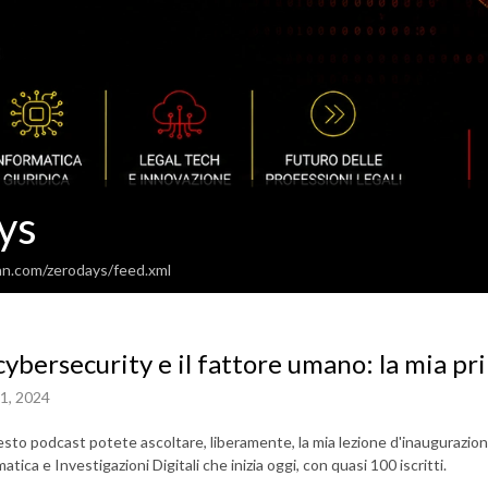
ys
an.com/zerodays/feed.xml
cybersecurity e il fattore umano: la mia p
1, 2024
esto podcast potete ascoltare, liberamente, la mia lezione d'inaugurazion
atica e Investigazioni Digitali che inizia oggi, con quasi 100 iscritti.