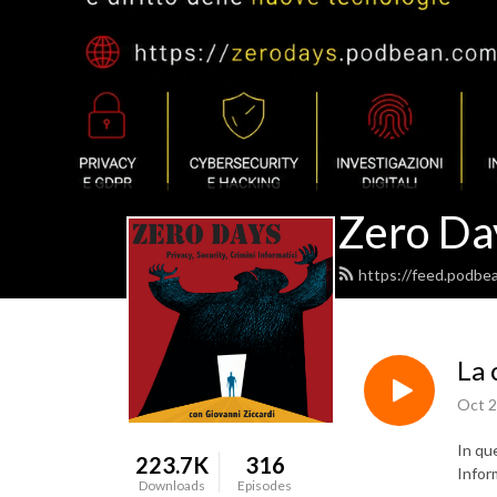
Zero Da
https://feed.podbe
La 
Oct 2
In qu
223.7K
316
Inform
Downloads
Episodes