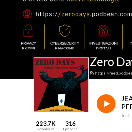
Zero Da
https://feed.podbe
JE
PE
Jul 4,
223.7K
316
Downloads
Episodes