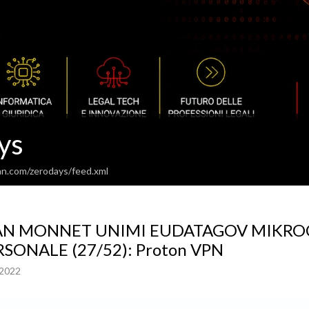
ys
an.com/zerodays/feed.xml
AN MONNET UNIMI EUDATAGOV MIKROC
RSONALE (27/52): Proton VPN
 2022